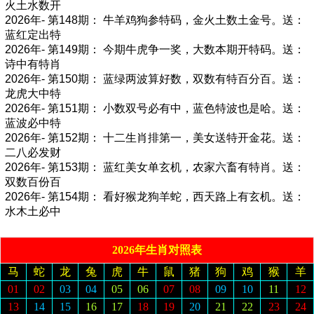
火土水数开
2026年- 第148期： 牛羊鸡狗参特码，金火土数土金号。送：
蓝红定出特
2026年- 第149期： 今期牛虎争一奖，大数本期开特码。送：
诗中有特肖
2026年- 第150期： 蓝绿两波算好数，双数有特百分百。送：
龙虎大中特
2026年- 第151期： 小数双号必有中，蓝色特波也是哈。送：
蓝波必中特
2026年- 第152期： 十二生肖排第一，美女送特开金花。送：
二八必发财
2026年- 第153期： 蓝红美女单玄机，农家六畜有特肖。送：
双数百份百
2026年- 第154期： 看好猴龙狗羊蛇，西天路上有玄机。送：
水木土必中
2026年生肖对照表
马
蛇
龙
兔
虎
牛
鼠
猪
狗
鸡
猴
羊
01
02
03
04
05
06
07
08
09
10
11
12
13
14
15
16
17
18
19
20
21
22
23
24