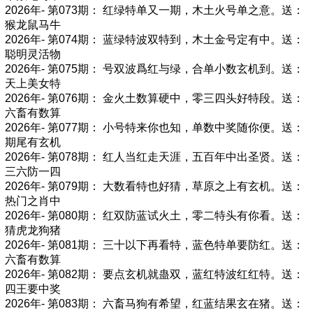
2026年- 第073期： 红绿特单又一期，木土火号单之意。送：
猴龙鼠马牛
2026年- 第074期： 蓝绿特波双特到，木土金号定有中。送：
聪明灵活物
2026年- 第075期： 号双波爲红与绿，合单小数玄机到。送：
天上美女特
2026年- 第076期： 金火土数算硬中，零三四头好特段。送：
六畜有数算
2026年- 第077期： 小号特来你也知，单数中奖随你便。送：
期尾有玄机
2026年- 第078期： 红人当红走天涯，五百年中出圣贤。送：
三六防一四
2026年- 第079期： 大数看特也好猜，草原之上有玄机。送：
热门之肖中
2026年- 第080期： 红双防蓝试火土，零二特头有你看。送：
猜虎龙狗猪
2026年- 第081期： 三十以下再看特，蓝色特单要防红。送：
六畜有数算
2026年- 第082期： 要点玄机就蛊双，蓝红特波红红特。送：
四王要中奖
2026年- 第083期： 六畜马狗有希望，红蓝结果玄在猪。送：