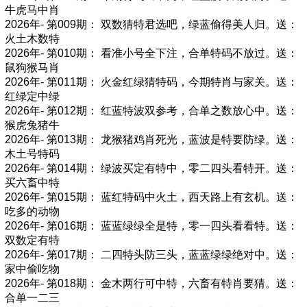
牛虎马中肖
2026年- 第009期： 双数猜特君选吧，绿蓝偷得美人归。送：
火土木数特
2026年- 第010期： 看准小号全下注，合单特码不放过。送：
鼠狗猴马肖
2026年- 第011期： 火金红绿猜特码，今期特肖与家关。送：
红绿定中绿
2026年- 第012期： 红蓝特波双参考，合单之数放心中。送：
猴虎兔猪牛
2026年- 第013期： 龙猴猪鸡肖死光，蓝波是特要防绿。送：
木土号特码
2026年- 第014期： 绿波买定有特中，零二四头看特开。送：
买六畜中特
2026年- 第015期： 蓝红特码中火土，西天路上有玄机。送：
吃多的动物
2026年- 第016期： 蓝蓝绿绿全是特，零一四头看看特。送：
双数定有特
2026年- 第017期： 二四特头防三头，蓝蓝绿绿绝对中。送：
家中偷吃物
2026年- 第018期： 金木两行可中特，六畜有特肖要猜。送：
合单一二三