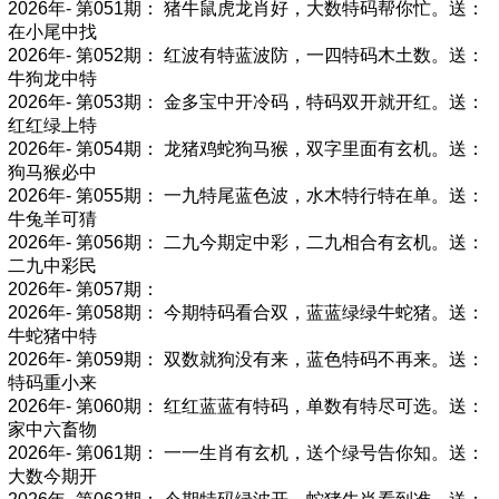
2026年- 第051期： 猪牛鼠虎龙肖好，大数特码帮你忙。送：
在小尾中找
2026年- 第052期： 红波有特蓝波防，一四特码木土数。送：
牛狗龙中特
2026年- 第053期： 金多宝中开冷码，特码双开就开红。送：
红红绿上特
2026年- 第054期： 龙猪鸡蛇狗马猴，双字里面有玄机。送：
狗马猴必中
2026年- 第055期： 一九特尾蓝色波，水木特行特在单。送：
牛兔羊可猜
2026年- 第056期： 二九今期定中彩，二九相合有玄机。送：
二九中彩民
2026年- 第057期：
2026年- 第058期： 今期特码看合双，蓝蓝绿绿牛蛇猪。送：
牛蛇猪中特
2026年- 第059期： 双数就狗没有来，蓝色特码不再来。送：
特码重小来
2026年- 第060期： 红红蓝蓝有特码，单数有特尽可选。送：
家中六畜物
2026年- 第061期： 一一生肖有玄机，送个绿号告你知。送：
大数今期开