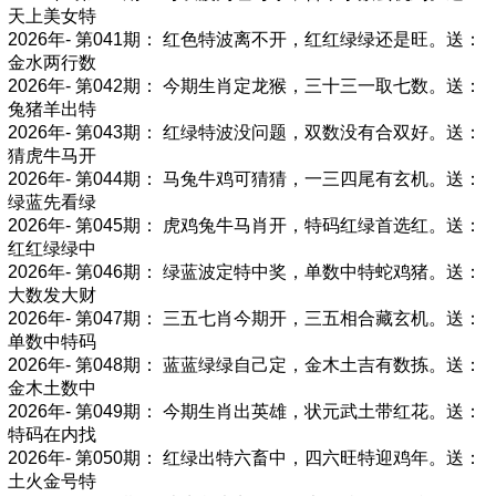
天上美女特
2026年- 第041期： 红色特波离不开，红红绿绿还是旺。送：
金水两行数
2026年- 第042期： 今期生肖定龙猴，三十三一取七数。送：
兔猪羊出特
2026年- 第043期： 红绿特波没问题，双数没有合双好。送：
猜虎牛马开
2026年- 第044期： 马兔牛鸡可猜猜，一三四尾有玄机。送：
绿蓝先看绿
2026年- 第045期： 虎鸡兔牛马肖开，特码红绿首选红。送：
红红绿绿中
2026年- 第046期： 绿蓝波定特中奖，单数中特蛇鸡猪。送：
大数发大财
2026年- 第047期： 三五七肖今期开，三五相合藏玄机。送：
单数中特码
2026年- 第048期： 蓝蓝绿绿自己定，金木土吉有数拣。送：
金木土数中
2026年- 第049期： 今期生肖出英雄，状元武土带红花。送：
特码在内找
2026年- 第050期： 红绿出特六畜中，四六旺特迎鸡年。送：
土火金号特