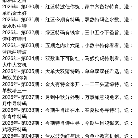
猜耕田之肖
2026年- 第030期： 红蓝特波任你拣，家中六畜好特肖。送：
单码金土好
2026年- 第031期： 红蓝今期有特码，双数特码金水数。送：
金水数中特
2026年- 第032期： 绿蓝特码有钱拿，三申五令下圣旨。送：
诗中有特肖
2026年- 第033期： 五期之内出六尾，小数中特你看看。送：
蓝绿两特波
2026年- 第034期： 双数重下可防红，马猴狗虎特别看。送：
大中大玄机
2026年- 第035期： 大单大双猜特码，单单双双任君选。送：
与双关的物
2026年- 第036期： 金火有特金来开，一二三头蓝绿特。送：
单数猜三一
2026年- 第037期： 月到中秋分外明，万事如意鸡兔来。送：
月中寻特码
2026年- 第038期： 今期生肖出在水，春夏秋冬寻特码。送：
水肖中特码
2026年- 第039期： 今期特肖诗中寻，今期生肖鸡猴来。送：
鸡猴开特码
2026年- 第040期： 号双波为红与绿，合单小数玄机到。送：