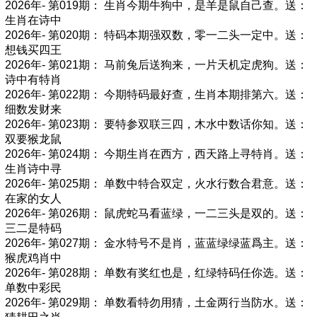
2026年- 第019期： 生肖今期牛狗中，是羊是鼠自己查。送：
生肖在诗中
2026年- 第020期： 特码本期强双数，零一二头一定中。送：
想钱买四王
2026年- 第021期： 马前兔后送狗来，一片天机定虎狗。送：
诗中有特肖
2026年- 第022期： 今期特码最好查，生肖本期排第六。送：
细数发财来
2026年- 第023期： 要特参双联三四，木水中数话你知。送：
双要猴龙鼠
2026年- 第024期： 今期生肖在西方，西天路上寻特肖。送：
生肖诗中寻
2026年- 第025期： 单数中特合双定，火水行数合君意。送：
在家的女人
2026年- 第026期： 鼠虎蛇马看蓝绿，一二三头是双的。送：
三二是特码
2026年- 第027期： 金水特号不是肖，蓝蓝绿绿蓝爲主。送：
猴虎鸡肖中
2026年- 第028期： 单数有奖红也是，红绿特码任你选。送：
单数中彩民
2026年- 第029期： 单数看特勿用猜，土金两行当防水。送：