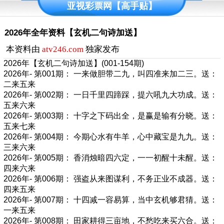
亚视彩票网【高手贴】
2026年全年资料【玄机二句诗加送】
本资料由
atv246.com
独家发布
2026年【玄机二句诗加送】(001-154期)
2026年- 第001期： 一来做胆带二九，叫四准来加二三。送：
二来五来
2026年- 第002期： 一日千里四蹄踩，提六吼九大功成。送：
五来六来
2026年- 第003期： 十字之下码出全，是赢是输有分晓。送：
五来七来
2026年- 第004期： 今期心水有牛羊，心中藏宝是九九。送：
三来六来
2026年- 第005期： 香消烛暗四六定，一一初醒十未醒。送：
四来六来
2026年- 第006期： 强盗从来图谋利，不务正业不成器。送：
四来五来
2026年- 第007期： 十四减一容易算，当中玄机够君猜。送：
一来五来
2026年- 第008期： 田家耕得三亩地，不愁吃来买六合。送：