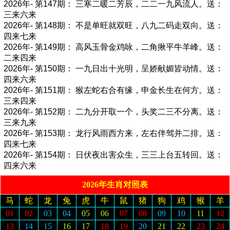
2026年- 第147期： 三寒二暖二芳辰，二二一九风流人。送：
三来六来
2026年- 第148期： 不是单旺就双旺，八九二码走双向。送：
四来七来
2026年- 第149期： 高风玉骨金鸡咏，二角揪平牛羊峰。送：
二来四来
2026年- 第150期： 一九日出十光明，呈娇献媚皆动情。送：
四来六来
2026年- 第151期： 猴左蛇右合有缘，申金长生在何方。送：
三来四来
2026年- 第152期： 二九分开取一个，头奖二三不分离。送：
三来九来
2026年- 第153期： 龙行风雨西方来，左右伴驾并二排。送：
四来七来
2026年- 第154期： 日伏夜出害众生，三三上台五转回。送：
四来六来
2026年生肖对照表
马
蛇
龙
兔
虎
牛
鼠
猪
狗
鸡
猴
羊
01
02
03
04
05
06
07
08
09
10
11
12
13
14
15
16
17
18
19
20
21
22
23
24