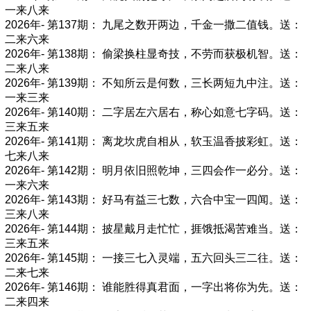
一来八来
2026年- 第137期： 九尾之数开两边，千金一撒二值钱。送：
二来六来
2026年- 第138期： 偷梁换柱显奇技，不劳而获极机智。送：
二来八来
2026年- 第139期： 不知所云是何数，三长两短九中注。送：
一来三来
2026年- 第140期： 二字居左六居右，称心如意七字码。送：
三来五来
2026年- 第141期： 离龙坎虎自相从，软玉温香披彩虹。送：
七来八来
2026年- 第142期： 明月依旧照乾坤，三四会作一必分。送：
一来六来
2026年- 第143期： 好马有益三七数，六合中宝一四闻。送：
三来八来
2026年- 第144期： 披星戴月走忙忙，捱饿抵渴苦难当。送：
三来五来
2026年- 第145期： 一接三七入灵端，五六回头三二往。送：
二来七来
2026年- 第146期： 谁能胜得真君面，一字出将你为先。送：
二来四来