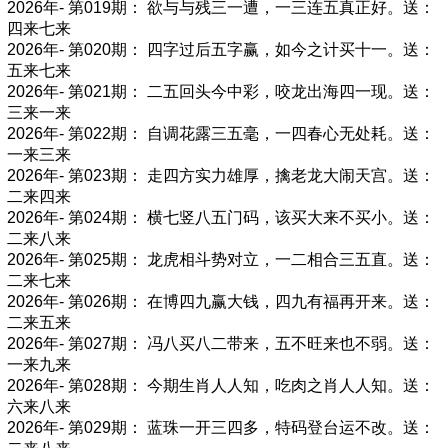
2026年- 第019期： 欲与与残三一遭，一三连五真正好。送：
四来七来
2026年- 第020期： 四字过后五字赢，如今之计买十一。送：
五来七来
2026年- 第021期： 二五回头今中彩，咬龙出海四一现。送：
三来一来
2026年- 第022期： 自调花露三五毫，一四春心无处耗。送：
一来三来
2026年- 第023期： 走四方实力雄厚，擒老龙大闹天宫。送：
二来四来
2026年- 第024期： 横七竖八五门码，该买大来不买小。送：
二来八来
2026年- 第025期： 龙虎相斗势对立，一二相合三五直。送：
二来七来
2026年- 第026期： 在博四九赢大钱，四九有福再开来。送：
二来五来
2026年- 第027期： 冯八买八二带来，五不旺来也不弱。送：
一来九来
2026年- 第028期： 今期生肖人人知，吃肉之肖人人知。送：
六来八来
2026年- 第029期： 蓝珠一开三四多，特码登台运不改。送：