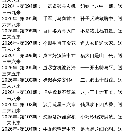
五来六来
2026年- 第094期： 一语道破是玄机，姐妹七八中一期。送：
三来九来
2026年- 第095期： 千军万马向前冲，孙子兵法藏胸中。送：
六来八来
2026年- 第096期： 百计各方寻入口，不是猪儿福有量。送：
二来五来
2026年- 第097期： 今期生肖开金花，道人玄机送大家。送：
五来八来
2026年- 第098期： 身古好汉阵中亡，猎犬自是山上丧。送：
三来六来
2026年- 第099期： 道尽玄机波路清，一一开出特与平。送：
三来五来
2026年- 第100期： 嫦娥喜爱宠怀中，二九必出十跟踪。送：
三来八来
2026年- 第101期： 虎头虎脑不简单，八点三十才开奖。送：
二来八来
2026年- 第102期： 淡月疏星三六章，仙风吹下四八香。送：
二来四来
2026年- 第103期： 悠游活跃如穿梭，小巧玲珑跨洪波。送：
一来七来
2026年- 第104期： 牛龙蛇狗定中奖，是虎是龙细心想。送：