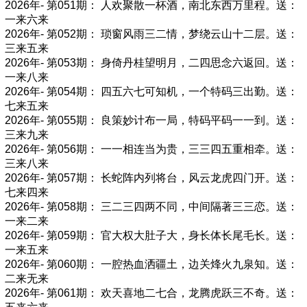
2026年- 第051期： 人欢聚散一杯酒，南北东西万里程。送：
一来六来
2026年- 第052期： 琐窗风雨三二情，梦绕云山十二层。送：
三来五来
2026年- 第053期： 身倚丹桂望明月，二四思念六返回。送：
一来八来
2026年- 第054期： 四五六七可知机，一个特码三出勤。送：
七来五来
2026年- 第055期： 良策妙计布一局，特码平码一一到。送：
三来九来
2026年- 第056期： 一一相连当为贵，三三四五重相牵。送：
三来八来
2026年- 第057期： 长蛇阵内列将台，风云龙虎四门开。送：
七来四来
2026年- 第058期： 三二三四两不同，中间隔著三三恋。送：
一来二来
2026年- 第059期： 官大权大肚子大，身长体长尾毛长。送：
一来五来
2026年- 第060期： 一腔热血洒疆土，边关烽火九泉知。送：
二来无来
2026年- 第061期： 欢天喜地二七合，龙腾虎跃三不奇。送：