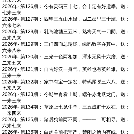
五来八来
2026年- 第126期： 今有灵码三十七，合十定有好运攀。送：
七来三来
2026年- 第127期： 四望三五山水绿，四二盘里三十螺。送：
六来七来
2026年- 第128期： 乳鸭池塘三五米，熟梅天气一四阴。送：
五来八来
2026年- 第129期： 三门四面总玲珑，绿码数字在其中。送：
六来八来
2026年- 第130期： 三光十色两相加，潭水无风十六磨。送：
二来五来
2026年- 第131期： 自古好汉一身气，英雄也有英雄难。送：
五来一来
2026年- 第132期： 家中有宝一定发，特码尾睇三六八。送：
七来八来
2026年- 第133期： 今期生肖看上期，端午赤龙跃龙门。送：
一来三来
2026年- 第134期： 草原上七见牛羊，三五成群十双在。送：
一来四来
2026年- 第135期： 猪后狗前两不同，一一一二可相寻。送：
六来七来
2026年- 第136期： 白虎关前把守严，禁闭之所内有线。送：