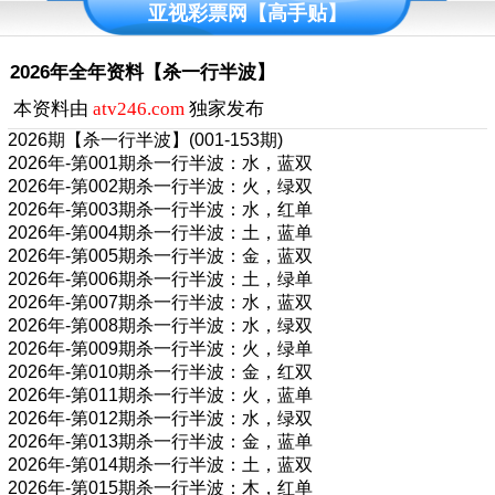
亚视彩票网【高手贴】
2026年全年资料【杀一行半波】
本资料由
atv246.com
独家发布
2026期【杀一行半波】(001-153期)
2026年-第001期杀一行半波：水，蓝双
2026年-第002期杀一行半波：火，绿双
2026年-第003期杀一行半波：水，红单
2026年-第004期杀一行半波：土，蓝单
2026年-第005期杀一行半波：金，蓝双
2026年-第006期杀一行半波：土，绿单
2026年-第007期杀一行半波：水，蓝双
2026年-第008期杀一行半波：水，绿双
2026年-第009期杀一行半波：火，绿单
2026年-第010期杀一行半波：金，红双
2026年-第011期杀一行半波：火，蓝单
2026年-第012期杀一行半波：水，绿双
2026年-第013期杀一行半波：金，蓝单
2026年-第014期杀一行半波：土，蓝双
2026年-第015期杀一行半波：木，红单