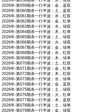
2026年-第058期杀一行半波：木，绿双
2026年-第059期杀一行半波：金，蓝双
2026年-第060期杀一行半波：土，蓝双
2026年-第061期杀一行半波：水，红双
2026年-第062期杀一行半波：金，红单
2026年-第063期杀一行半波：水，绿双
2026年-第064期杀一行半波：木，红单
2026年-第065期杀一行半波：土，绿双
2026年-第066期杀一行半波：火，绿双
2026年-第067期杀一行半波：金，绿单
2026年-第068期杀一行半波：水，红双
2026年-第069期杀一行半波：木，绿单
2026年-第070期杀一行半波：土，红双
2026年-第071期杀一行半波：金，红单
2026年-第072期杀一行半波：木，红双
2026年-第073期杀一行半波：水，绿单
2026年-第074期杀一行半波：金，蓝双
2026年-第075期杀一行半波：土，绿双
2026年-第076期杀一行半波：火，红单
2026年-第077期杀一行半波：木，蓝双
2026年-第078期杀一行半波：土，绿单
2026年-第079期杀一行半波：金，绿双