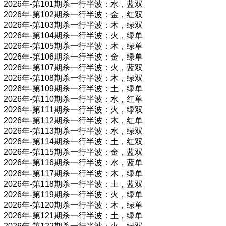
2026年-第101期杀一行半波：水，蓝双
2026年-第102期杀一行半波：金，红双
2026年-第103期杀一行半波：木，绿双
2026年-第104期杀一行半波：火，绿单
2026年-第105期杀一行半波：木，绿单
2026年-第106期杀一行半波：金，绿单
2026年-第107期杀一行半波：火，蓝双
2026年-第108期杀一行半波：木，绿双
2026年-第109期杀一行半波：土，绿单
2026年-第110期杀一行半波：水，红单
2026年-第111期杀一行半波：火，绿双
2026年-第112期杀一行半波：木，红单
2026年-第113期杀一行半波：水，绿双
2026年-第114期杀一行半波：土，红双
2026年-第115期杀一行半波：金，蓝双
2026年-第116期杀一行半波：水，蓝单
2026年-第117期杀一行半波：木，绿单
2026年-第118期杀一行半波：土，蓝双
2026年-第119期杀一行半波：火，绿单
2026年-第120期杀一行半波：木，绿单
2026年-第121期杀一行半波：土，绿单