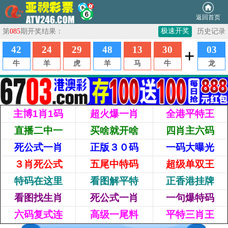
返回首页
主博1肖1码
超火爆一肖
全港平特王
直播二中一
买啥就开啥
四肖主六码
死公式一肖
正版３０码
一码大曝光
３肖死公式
五尾中特码
超级单双王
特码在这里
看图解平特
正香港挂牌
看图找生肖
死公式一肖
一句爆特码
六码复式连
高级一尾料
平特三肖王