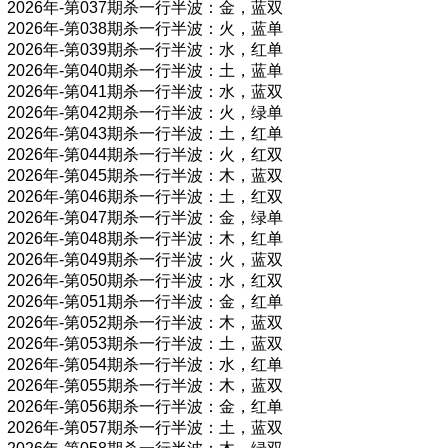
2026年-第037期杀一行半波：金，蓝双
2026年-第038期杀一行半波：火，蓝单
2026年-第039期杀一行半波：水，红单
2026年-第040期杀一行半波：土，蓝单
2026年-第041期杀一行半波：水，蓝双
2026年-第042期杀一行半波：火，绿单
2026年-第043期杀一行半波：土，红单
2026年-第044期杀一行半波：火，红双
2026年-第045期杀一行半波：木，蓝双
2026年-第046期杀一行半波：土，红双
2026年-第047期杀一行半波：金，绿单
2026年-第048期杀一行半波：木，红单
2026年-第049期杀一行半波：火，蓝双
2026年-第050期杀一行半波：水，红双
2026年-第051期杀一行半波：金，红单
2026年-第052期杀一行半波：木，蓝双
2026年-第053期杀一行半波：土，蓝双
2026年-第054期杀一行半波：水，红单
2026年-第055期杀一行半波：木，蓝双
2026年-第056期杀一行半波：金，红单
2026年-第057期杀一行半波：土，蓝双