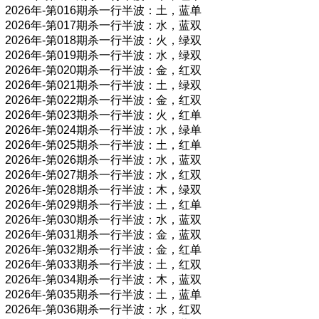
2026年-第016期杀一行半波：土，蓝单
2026年-第017期杀一行半波：水，蓝双
2026年-第018期杀一行半波：火，绿双
2026年-第019期杀一行半波：水，绿双
2026年-第020期杀一行半波：金，红双
2026年-第021期杀一行半波：土，绿双
2026年-第022期杀一行半波：金，红双
2026年-第023期杀一行半波：火，红单
2026年-第024期杀一行半波：水，绿单
2026年-第025期杀一行半波：土，红单
2026年-第026期杀一行半波：水，蓝双
2026年-第027期杀一行半波：水，红双
2026年-第028期杀一行半波：木，绿双
2026年-第029期杀一行半波：土，红单
2026年-第030期杀一行半波：水，蓝双
2026年-第031期杀一行半波：金，蓝双
2026年-第032期杀一行半波：金，红单
2026年-第033期杀一行半波：土，红双
2026年-第034期杀一行半波：木，蓝双
2026年-第035期杀一行半波：土，蓝单
2026年-第036期杀一行半波：水，红双