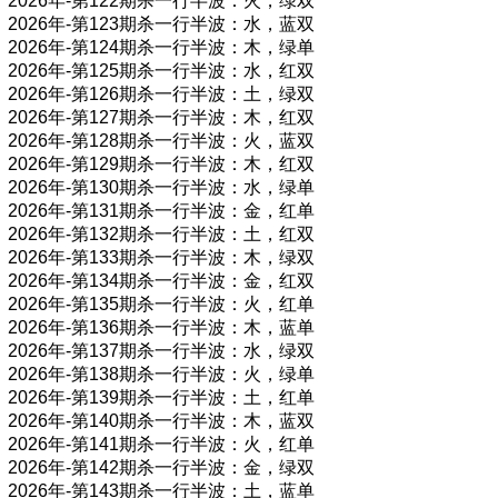
2026年-第122期杀一行半波：火，绿双
2026年-第123期杀一行半波：水，蓝双
2026年-第124期杀一行半波：木，绿单
2026年-第125期杀一行半波：水，红双
2026年-第126期杀一行半波：土，绿双
2026年-第127期杀一行半波：木，红双
2026年-第128期杀一行半波：火，蓝双
2026年-第129期杀一行半波：木，红双
2026年-第130期杀一行半波：水，绿单
2026年-第131期杀一行半波：金，红单
2026年-第132期杀一行半波：土，红双
2026年-第133期杀一行半波：木，绿双
2026年-第134期杀一行半波：金，红双
2026年-第135期杀一行半波：火，红单
2026年-第136期杀一行半波：木，蓝单
2026年-第137期杀一行半波：水，绿双
2026年-第138期杀一行半波：火，绿单
2026年-第139期杀一行半波：土，红单
2026年-第140期杀一行半波：木，蓝双
2026年-第141期杀一行半波：火，红单
2026年-第142期杀一行半波：金，绿双
2026年-第143期杀一行半波：土，蓝单