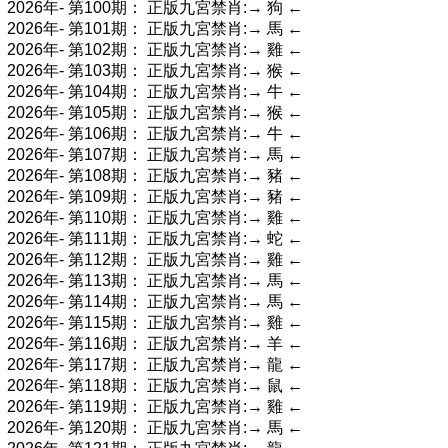
2026年- 第100期： 正版九宮禁肖:→ 狗 ←
2026年- 第101期： 正版九宮禁肖:→ 馬 ←
2026年- 第102期： 正版九宮禁肖:→ 雞 ←
2026年- 第103期： 正版九宮禁肖:→ 猴 ←
2026年- 第104期： 正版九宮禁肖:→ 牛 ←
2026年- 第105期： 正版九宮禁肖:→ 猴 ←
2026年- 第106期： 正版九宮禁肖:→ 牛 ←
2026年- 第107期： 正版九宮禁肖:→ 馬 ←
2026年- 第108期： 正版九宮禁肖:→ 豬 ←
2026年- 第109期： 正版九宮禁肖:→ 豬 ←
2026年- 第110期： 正版九宮禁肖:→ 雞 ←
2026年- 第111期： 正版九宮禁肖:→ 蛇 ←
2026年- 第112期： 正版九宮禁肖:→ 雞 ←
2026年- 第113期： 正版九宮禁肖:→ 馬 ←
2026年- 第114期： 正版九宮禁肖:→ 馬 ←
2026年- 第115期： 正版九宮禁肖:→ 雞 ←
2026年- 第116期： 正版九宮禁肖:→ 羊 ←
2026年- 第117期： 正版九宮禁肖:→ 龍 ←
2026年- 第118期： 正版九宮禁肖:→ 鼠 ←
2026年- 第119期： 正版九宮禁肖:→ 雞 ←
2026年- 第120期： 正版九宮禁肖:→ 馬 ←