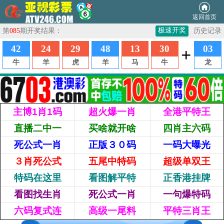
返回首页
主博1肖1码
超火爆一肖
全港平特王
直播二中一
买啥就开啥
四肖主六码
死公式一肖
正版３０码
一码大曝光
３肖死公式
五尾中特码
超级单双王
特码在这里
看图解平特
正香港挂牌
看图找生肖
死公式一肖
一句爆特码
六码复式连
高级一尾料
平特三肖王