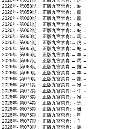
2026年- 第057期： 正版九宮禁肖:→ 虎 ←
2026年- 第058期： 正版九宮禁肖:→ 蛇 ←
2026年- 第059期： 正版九宮禁肖:→ 龍 ←
2026年- 第060期： 正版九宮禁肖:→ 龍 ←
2026年- 第061期： 正版九宮禁肖:→ 蛇 ←
2026年- 第062期： 正版九宮禁肖:→ 蛇 ←
2026年- 第063期： 正版九宮禁肖:→ 馬 ←
2026年- 第064期： 正版九宮禁肖:→ 虎 ←
2026年- 第065期： 正版九宮禁肖:→ 蛇 ←
2026年- 第066期： 正版九宮禁肖:→ 羊 ←
2026年- 第067期： 正版九宮禁肖:→ 馬 ←
2026年- 第068期： 正版九宮禁肖:→ 雞 ←
2026年- 第069期： 正版九宮禁肖:→ 羊 ←
2026年- 第070期： 正版九宮禁肖:→ 龍 ←
2026年- 第071期： 正版九宮禁肖:→ 猴 ←
2026年- 第072期： 正版九宮禁肖:→ 牛 ←
2026年- 第073期： 正版九宮禁肖:→ 猴 ←
2026年- 第074期： 正版九宮禁肖:→ 馬 ←
2026年- 第075期： 正版九宮禁肖:→ 雞 ←
2026年- 第076期： 正版九宮禁肖:→ 狗 ←
2026年- 第077期： 正版九宮禁肖:→ 羊 ←
2026年- 第078期： 正版九宮禁肖:→ 馬 ←