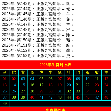
2026年- 第143期： 正版九宮禁肖:→ 鼠 ←
2026年- 第144期： 正版九宮禁肖:→ 蛇 ←
2026年- 第145期： 正版九宮禁肖:→ 羊 ←
2026年- 第146期： 正版九宮禁肖:→ 兔 ←
2026年- 第147期： 正版九宮禁肖:→ 羊 ←
2026年- 第148期： 正版九宮禁肖:→ 猴 ←
2026年- 第149期： 正版九宮禁肖:→ 雞 ←
2026年- 第150期： 正版九宮禁肖:→ 豬 ←
2026年- 第151期： 正版九宮禁肖:→ 蛇 ←
2026年- 第152期： 正版九宮禁肖:→ 龍 ←
2026年- 第153期： 正版九宮禁肖:→ 虎 ←
2026年生肖对照表
马
蛇
龙
兔
虎
牛
鼠
猪
狗
鸡
猴
羊
01
02
03
04
05
06
07
08
09
10
11
12
13
14
15
16
17
18
19
20
21
22
23
24
25
26
27
28
29
30
31
32
33
34
35
36
37
38
39
40
41
42
43
44
45
46
47
48
49
生肖屬性表