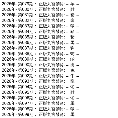
2026年- 第079期： 正版九宮禁肖:→ 羊 ←
2026年- 第080期： 正版九宮禁肖:→ 雞 ←
2026年- 第081期： 正版九宮禁肖:→ 豬 ←
2026年- 第082期： 正版九宮禁肖:→ 龍 ←
2026年- 第083期： 正版九宮禁肖:→ 猴 ←
2026年- 第084期： 正版九宮禁肖:→ 豬 ←
2026年- 第085期： 正版九宮禁肖:→ 豬 ←
2026年- 第086期： 正版九宮禁肖:→ 馬 ←
2026年- 第087期： 正版九宮禁肖:→ 狗 ←
2026年- 第088期： 正版九宮禁肖:→ 蛇 ←
2026年- 第089期： 正版九宮禁肖:→ 蛇 ←
2026年- 第090期： 正版九宮禁肖:→ 龍 ←
2026年- 第091期： 正版九宮禁肖:→ 兔 ←
2026年- 第092期： 正版九宮禁肖:→ 牛 ←
2026年- 第093期： 正版九宮禁肖:→ 龍 ←
2026年- 第094期： 正版九宮禁肖:→ 蛇 ←
2026年- 第095期： 正版九宮禁肖:→ 雞 ←
2026年- 第096期： 正版九宮禁肖:→ 蛇 ←
2026年- 第097期： 正版九宮禁肖:→ 馬 ←
2026年- 第098期： 正版九宮禁肖:→ 猴 ←
2026年- 第099期： 正版九宮禁肖:→ 馬 ←