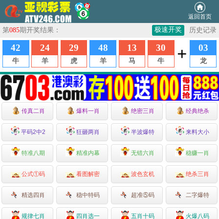
返回首页
传真二肖
爆料一肖
绝密三肖
经典绝杀
平码2中2
狂砸两肖
半波爆特
来料大小
特准八期
精准内幕
无错六肖
稳赚一肖
公式①码
看图解密
波色玄机
绝杀三肖
精选四肖
稳中特码
超准⑤码
二字爆特
规律七肖
四肖选一
五肖十码
火爆八码